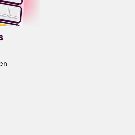
s
ren