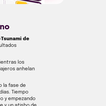
ino
«
Tsunami de
ultados
ientras los
iajeros anhelan
o la fase de
 días. Tiempo
ndo y empezando
e y un atisbo de