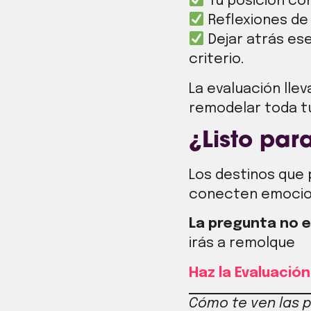
Tu posición co
Reflexiones de
Dejar atrás ese
criterio.
La evaluación lle
remodelar toda tu
¿Listo par
Los destinos que 
conecten emociona
La pregunta no es
irás a remolque
Haz la Evaluació
Cómo te ven las 