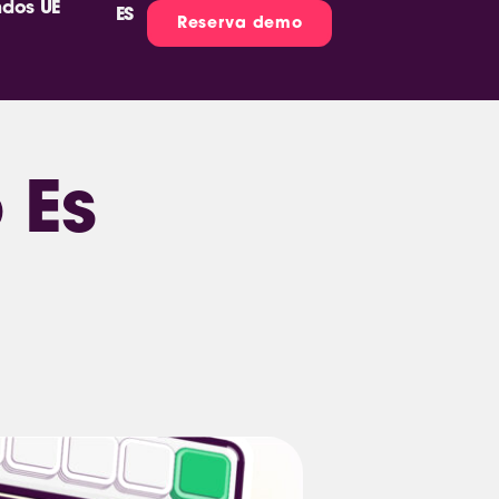
ndos UE
ES
Reserva demo
 Es