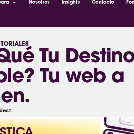
para
Nosotros
Insights
Contacto
Fo
UTORIALES
Qué Tu Destino
ible? Tu web a
en.
ldest