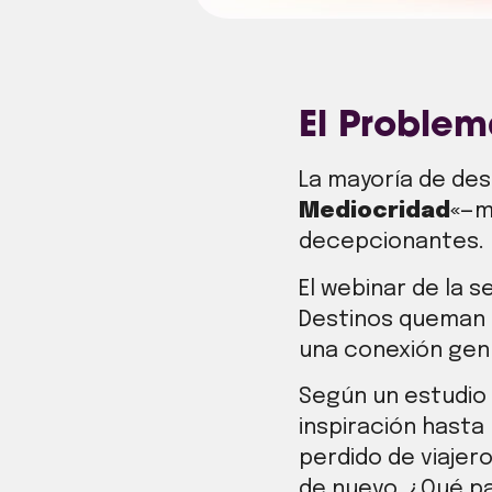
El Proble
La mayoría de des
Mediocridad
«
—m
decepcionantes.
El webinar de la 
Destinos queman 
una conexión genu
Según un estudio d
inspiración hasta
perdido de viaje
de nuevo. ¿Qué pa