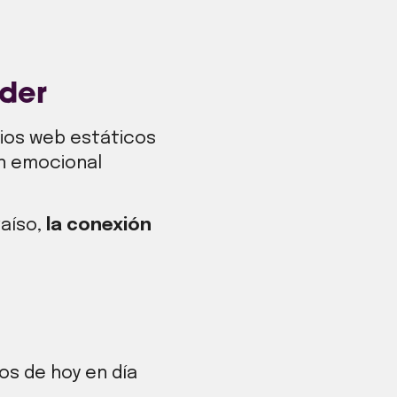
der
tios web estáticos
ón emocional
aíso,
la conexión
os de hoy en día