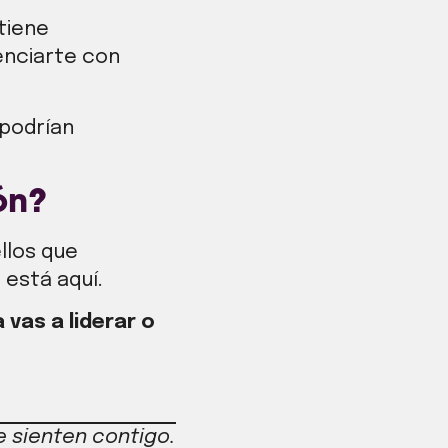
tiene
enciarte con
 podrían
ón?
llos que
 está aquí.
 vas a liderar o
 sienten contigo.